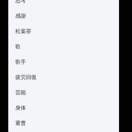
思考
感謝
松葉茶
歌
歌手
疲労回復
芸能
身体
重曹