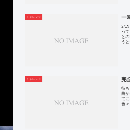
一
チャレンジ
2/
って
との
うと
完
チャレンジ
待ち
曲か
てに
色々