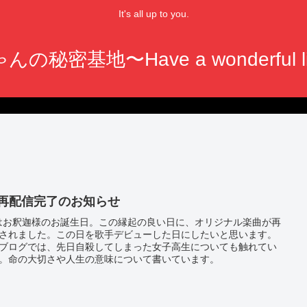
It's all up to you.
んの秘密基地〜Have a wonderful li
/8再配信完了のお知らせ
8はお釈迦様のお誕生日。この縁起の良い日に、オリジナル楽曲が再
されました。この日を歌手デビューした日にしたいと思います。
ブログでは、先日自殺してしまった女子高生についても触れてい
。命の大切さや人生の意味について書いています。