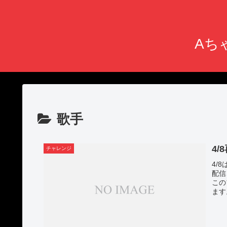
Aちゃ
歌手
4
チャレンジ
4/
配信
この
ます