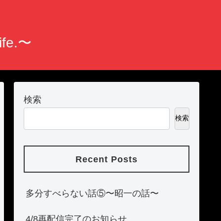
fe.〜
検索
検索
Recent Posts
多分すべらない話⑤〜昭一の話〜
4/8再配信完了のお知らせ