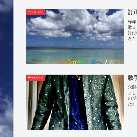
訂
チャレンジ
昨年
歌え
けば
きた
歌
チャレンジ
念願
まし
の期
た』