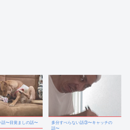
い話〜目覚ましの話〜
多分すべらない話③〜キャッチの
話〜