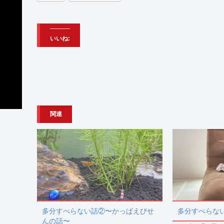
いいね:
関連
多分すべらない話②〜かっぱえびせ
多分すべらな
んの話〜