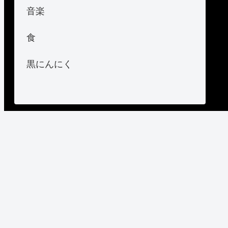
音楽
食
黒にんにく