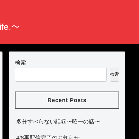
fe.〜
検索
検索
Recent Posts
多分すべらない話⑤〜昭一の話〜
4/8再配信完了のお知らせ