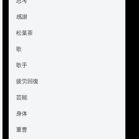
思考
感謝
松葉茶
歌
歌手
疲労回復
芸能
身体
重曹