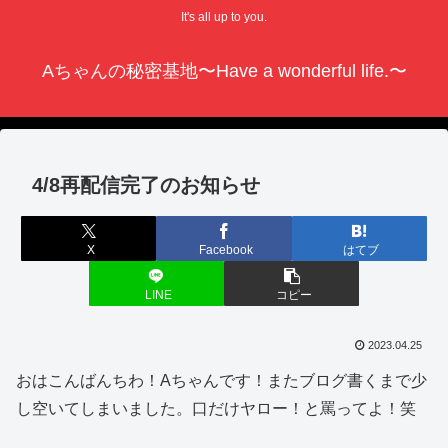
It's all up to you.
Aちゃんの秘密基地〜Have a wonderful life.〜
4/8再配信完了のお知らせ
X
Facebook
はてブ
LINE
コピー
2023.04.25
おはこんばんちわ！Aちゃんです！またブログ書くまで少
し空いてしまいました。口だけヤロー！と罵ってよ！笑