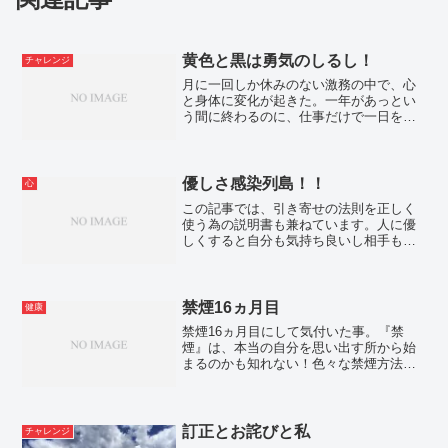
黄色と黒は勇気のしるし！
チャレンジ
月に一回しか休みのない激務の中で、心
と身体に変化が起きた。一年があっとい
う間に終わるのに、仕事だけで一日を終
える日々を過ごすのはもったいないと思
い自分の好きな歌、作詞、ブログなどに
も時間を使っていく事を決意する。黄色
と黒は勇気のしるし24時間戦えますか？
優しさ感染列島！！
心
この記事では、引き寄せの法則を正しく
使う為の説明書も兼ねています。人に優
しくすると自分も気持ち良いし相手も嬉
しくなり、誰かに何かしたいと思う事は
凄く自然な事です。優しさを感染させて
いけば戦争なんて起こるはずもなく、平
和にしかならないと思います。
禁煙16ヵ月目
健康
禁煙16ヵ月目にして気付いた事。『禁
煙』は、本当の自分を思い出す所から始
まるのかも知れない！色々な禁煙方法が
ある中で元々の体を自分を思い出して禁
煙するのはあまりないかも知れません。
訂正とお詫びと私
チャレンジ