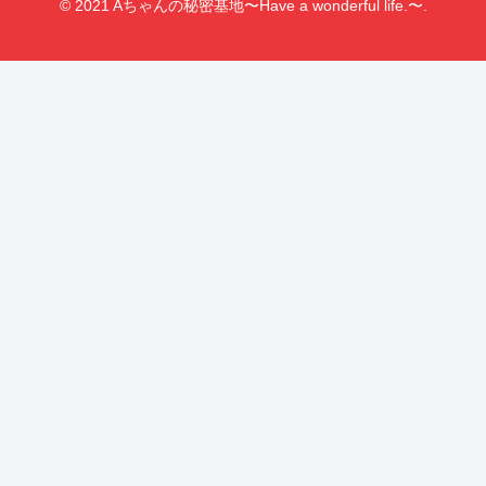
© 2021 Aちゃんの秘密基地〜Have a wonderful life.〜.