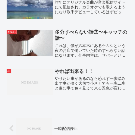
昨年にオリジナル楽曲が音楽配信サイト
にて配信され、カラオケでも歌えるよう
になり歌手デビューしているはずだった
のですが、気が付けば年は明けもう2月で
す。今月には配信されるそうですが、こ
こまできたら今年中に配信されれば良い
や！という気持ちです。笑
多分すべらない話③〜キャッチの
お笑い
話〜
これは、僕が六本木にあるケムシという
夜のお店で働いていた時のすべらない話
になります。仕事内容は、サパーといっ
て男でも女でもオカマでもオナベでも何
でも来い！のお店でした。ホストの要素
を含んだ接客業って感じです。
やれば出来る！！
心
やりたい事があるのなら恐れず一歩踏み
出す事が凄く大切で小さくても一歩二歩
と進む事で色々見えて来る景色が変わっ
て来ると思います。勇気を持ってまずは
一歩！やれば出来る！！
一時配信停止