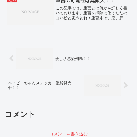
重曹の可能性は無限大！！
うがい
安心して生活して頂きたいと思っており
この記事では、重曹とは何かを詳しく書
ます。
いております。重曹を掃除に使うただの
白い粉と思う勿れ！重曹水で、癌、肝臓
病、腎臓病、胃潰瘍、痛風、インフルエ
ンザ、虫歯、被ばく様々な病気を予防・
改善出来る可能性を秘めています。実際
に体験した重曹の効果を面白可笑しく書
いています？
優しさ感染列島！！
ベイビーちゃんステッカー絶賛発売
中！！
コメント
コメントを書き込む