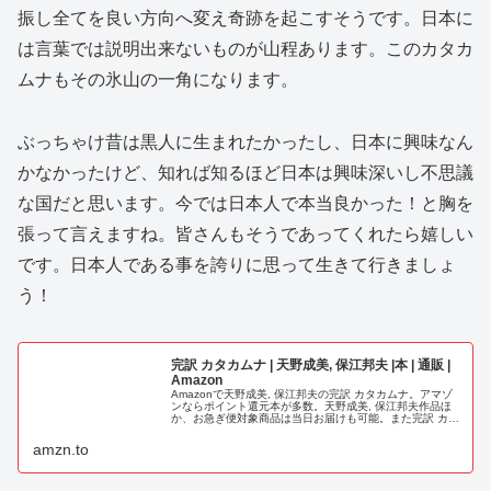
振し全てを良い方向へ変え奇跡を起こすそうです。日本に
は言葉では説明出来ないものが山程あります。このカタカ
ムナもその氷山の一角になります。
ぶっちゃけ昔は黒人に生まれたかったし、日本に興味なん
かなかったけど、知れば知るほど日本は興味深いし不思議
な国だと思います。今では日本人で本当良かった！と胸を
張って言えますね。皆さんもそうであってくれたら嬉しい
です。日本人である事を誇りに思って生きて行きましょ
う！
完訳 カタカムナ | 天野成美, 保江邦夫 |本 | 通販 |
Amazon
Amazonで天野成美, 保江邦夫の完訳 カタカムナ。アマゾ
ンならポイント還元本が多数。天野成美, 保江邦夫作品ほ
か、お急ぎ便対象商品は当日お届けも可能。また完訳 カタ
カムナもアマゾン配送商品なら通常配送無料。
amzn.to