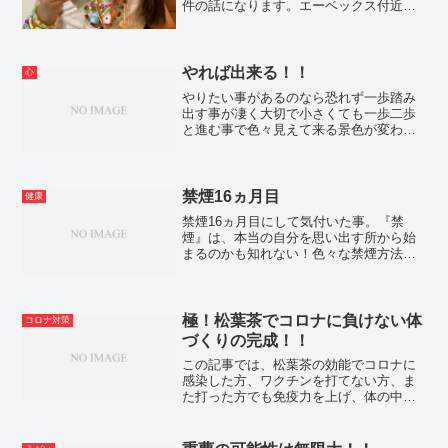
件の話になります。エーベックス付近の
南青山辺りで報告書を書いていると目の
前に白い高級外車が停まりました。する
と、運転席から男が降りて来て大量のゴ
ミを植樹帯に捨てました。
やれば出来る！！
心
やりたい事があるのなら恐れず一歩踏み
出す事が凄く大切で小さくても一歩二歩
と進む事で色々見えて来る景色が変わっ
て来ると思います。勇気を持ってまずは
一歩！やれば出来る！！
禁煙16ヵ月目
健康
禁煙16ヵ月目にして気付いた事。『禁
煙』は、本当の自分を思い出す所から始
まるのかも知れない！色々な禁煙方法が
ある中で元々の体を自分を思い出して禁
煙するのはあまりないかも知れません。
極！松葉茶でコロナに負けない体
コロナ対策
づくりの完成！！
この記事では、松葉茶の効能でコロナに
感染した方、ワクチンを打てない方、ま
た打った方でも免疫力を上げ、体の中を
デトックスしコロナに負けない体づくり
が出来る内容になっています。少しでも
不安が解消し、松葉茶を取り入れる事で