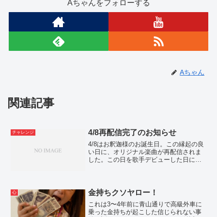
Aちゃんをフォローする
Aちゃん
関連記事
4/8再配信完了のお知らせ
チャレンジ
4/8はお釈迦様のお誕生日。この縁起の良
い日に、オリジナル楽曲が再配信されま
した。この日を歌手デビューした日にし
たいと思います。このブログでは、先日
自殺してしまった女子高生についても触
れています。命の大切さや人生の意味に
ついて書いています。
金持ちクソヤロー！
心
これは3〜4年前に青山通りで高級外車に
乗った金持ちが起こした信じられない事