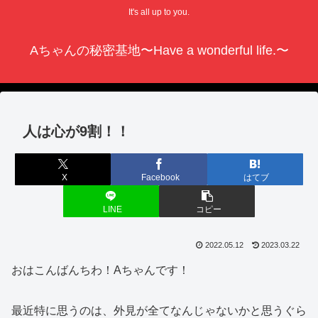
It's all up to you.
Aちゃんの秘密基地〜Have a wonderful life.〜
人は心が9割！！
X
Facebook
はてブ
LINE
コピー
2022.05.12
2023.03.22
おはこんばんちわ！Aちゃんです！
最近特に思うのは、外見が全てなんじゃないかと思うぐら