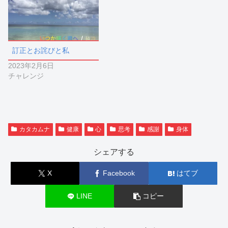
訂正とお詫びと私
2023年2月6日
チャレンジ
カタカムナ
健康
心
思考
感謝
身体
シェアする
X
Facebook
はてブ
LINE
コピー