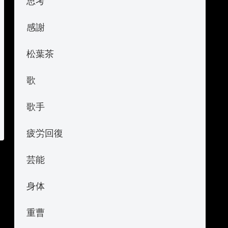
思考
感謝
松葉茶
歌
歌手
疲労回復
芸能
身体
重曹