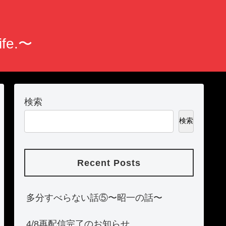
fe.〜
検索
検索
Recent Posts
多分すべらない話⑤〜昭一の話〜
4/8再配信完了のお知らせ