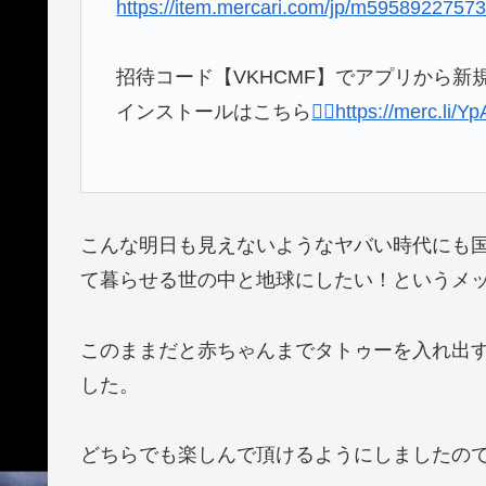
https://item.mercari.com/jp/m5958922757
招待コード【VKHCMF】でアプリから新
インストールはこちら
💁‍♂️https://merc.li/
こんな明日も見えないようなヤバい時代にも
て暮らせる世の中と地球にしたい！というメ
このままだと赤ちゃんまでタトゥーを入れ出
した。
どちらでも楽しんで頂けるようにしましたの